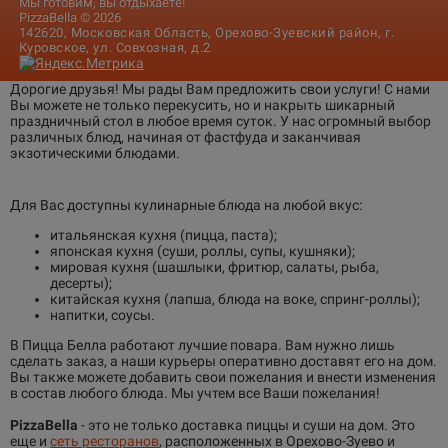
Мы готовим, вы отдыхаете!
PizzaBella © 2026
142620, Московская Область, Орехово-Зуевский район, г.
Куровское, ул. Совхозная, д.2
Дорогие друзья! Мы рады Вам предложить свои услуги! С нами
Вы можете не только перекусить, но и накрыть шикарный
праздничный стол в любое время суток. У нас огромный выбор
различных блюд, начиная от фастфуда и заканчивая
экзотическими блюдами.
Для Вас доступны кулинарные блюда на любой вкус:
итальянская кухня (пицца, паста);
японская кухня (суши, роллы, супы, кушняки);
мировая кухня (шашлыки, фритюр, салаты, рыба,
десерты);
китайская кухня (лапша, блюда на воке, спринг-роллы);
напитки, соусы.
В Пицца Белла работают лучшие повара. Вам нужно лишь
сделать заказ, а наши курьеры оперативно доставят его на дом.
Вы также можете добавить свои пожелания и внести изменения
в состав любого блюда. Мы учтем все Ваши пожелания!
PizzaBella
- это не только доставка пиццы и суши на дом. Это
еще и
сеть ресторанов
, расположенных в Орехово-Зуево и