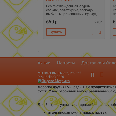
Семга охлажденная, огурцы
К
свежие, салат чукка, авокадо,
к
имбирь маринованный, кунжут,
п
ри
650 р.
6
270г
Акции
Новости
Доставка и Опл
Мы готовим, вы отдыхаете!
PizzaBella © 2026
Дорогие друзья! Мы рады Вам предложить св
суток. У нас огромный выбор различных блю
Для Вас доступны кулинарные блюда на любо
итальянская кухня (пицца, паста);