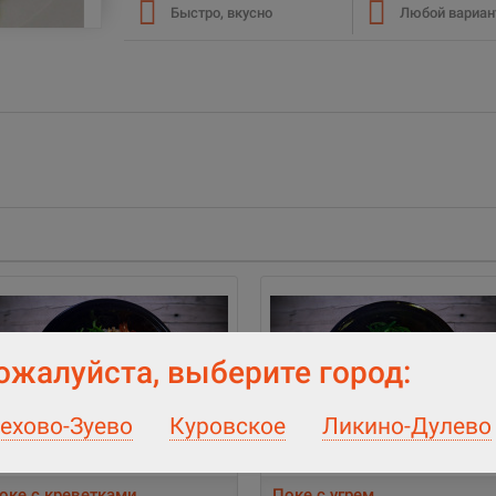
Быстро, вкусно
Любой вариан
ожалуйста, выберите город:
ехово-Зуево
Куровское
Ликино-Дулево
оке с креветками
Поке с угрем