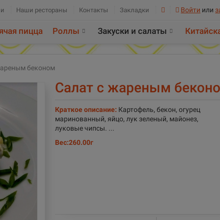
Войти
или
з
ии
Наши рестораны
Контакты
Закладки
ячая пицца
Роллы
Закуски и салаты
Китайск
жареным беконом
Салат с жареным бекон
Краткое описание:
Картофель, бекон, огурец
маринованный, яйцо, лук зеленый, майонез,
луковые чипсы. ...
Вес:
260.00г