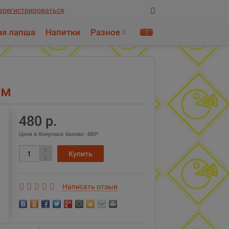
арегистрироваться
ая лапша
Напитки
Разное
Найти!
ом
480 р.
Цена в бонусных баллах:
480*
Написать отзыв