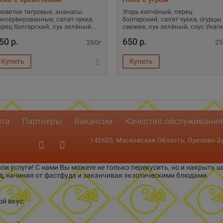
реветки тигровые, ананасы
Угорь копчёный, перец
онсервированные, салат чукка,
болгарский, салат чукка, огурцы
ерец болгарский, лук зелёный
свежие, лук зелёный, соус Унаги
50 р.
650 р.
260г
25
ата
Партнеры
Вакансии
Качество обслуживания
142620, Московская Область, Орехово-Зуе
ои услуги! С нами Вы можете не только перекусить, но и накрыть
д, начиная от фастфуда и заканчивая экзотическими блюдами.
й вкус: