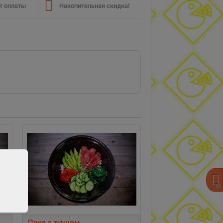
т оплаты
Накопительная скидка!
0
Поке с тунцом