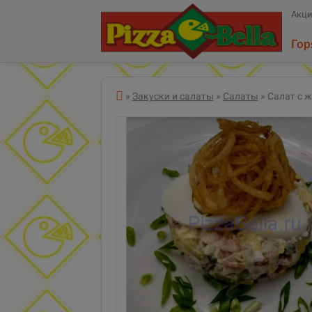
Акц
Гор
Все категории
»
Закуски и салаты
»
Салаты
» Салат с 