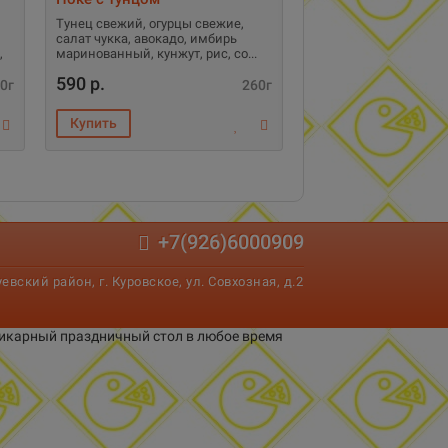
Тунец свежий, огурцы свежие,
салат чукка, авокадо, имбирь
,
маринованный, кунжут, рис, со
590 р.
0г
260г
+7(926)6000909
вский район, г. Куровское, ул. Совхозная, д.2
 шикарный праздничный стол в любое время