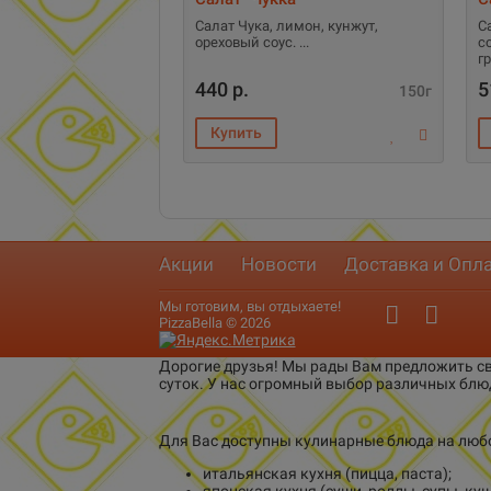
Салат Чука, лимон, кунжут,
С
ореховый соус.
с
г
440 р.
5
150г
Акции
Новости
Доставка и Опл
Мы готовим, вы отдыхаете!
PizzaBella © 2026
Дорогие друзья! Мы рады Вам предложить св
суток. У нас огромный выбор различных блю
Для Вас доступны кулинарные блюда на любо
итальянская кухня (пицца, паста);