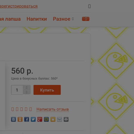
арегистрироваться
ая лапша
Напитки
Разное
Найти!
560 р.
Цена в бонусных баллах:
560*
Написать отзыв