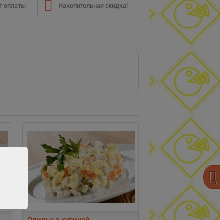
т оплаты
Накопительная скидка!
0
Оливье с курицей