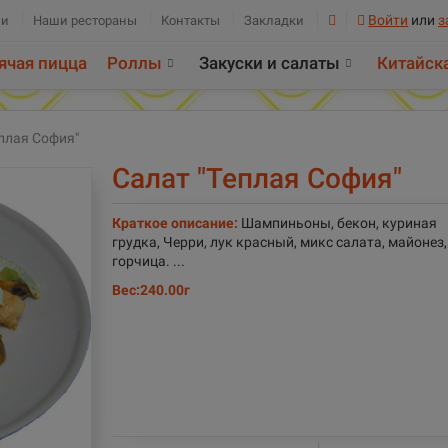
Войти
или
з
ии
Наши рестораны
Контакты
Закладки
ячая пицца
Роллы
Закуски и салаты
Китайск
еплая София"
Салат "Теплая София"
Краткое описание:
Шампиньоны, бекон, куриная
грудка, Черри, лук красный, микс салата, майонез,
горчица. ...
Вес:
240.00г