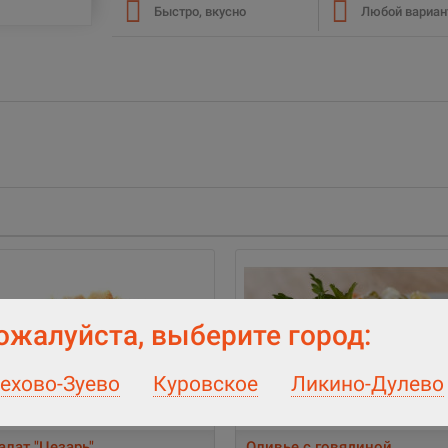
Быстро, вкусно
Любой вариан
ожалуйста, выберите город:
ехово-Зуево
Куровское
Ликино-Дулево
2
алат "Цезарь"
Оливье с говядиной