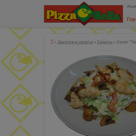
Акц
Гор
Все категории
»
Закуски и салаты
»
Салаты
» Салат "Т