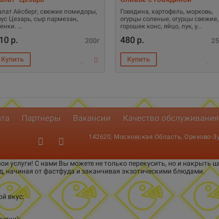
алат Айсберг, свежие помидоры,
Говядина, картофель, морковь,
оус Цезарь, сыр пармезан,
огурцы соленые, огурцы свежие,
ренки.
горошек конс, яйцо, лук, у
10 р.
480 р.
200г
25
ата
Партнеры
Вакансии
Качество обслуживания
142620, Московская Область, Орехово-Зуе
ои услуги! С нами Вы можете не только перекусить, но и накрыть
д, начиная от фастфуда и заканчивая экзотическими блюдами.
й вкус: