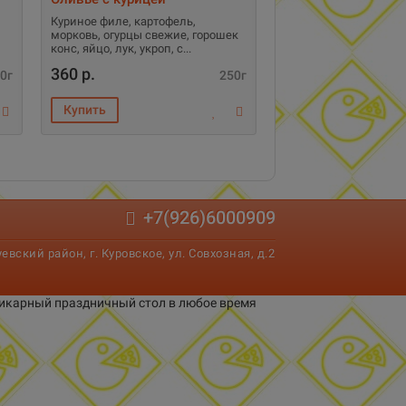
Куриное филе, картофель,
морковь, огурцы свежие, горошек
конс, яйцо, лук, укроп, с
360 р.
0г
250г
+7(926)6000909
вский район, г. Куровское, ул. Совхозная, д.2
 шикарный праздничный стол в любое время