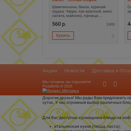
Шампиньоны, бекон, куриная
С
грудка, Черри, лук красный, микс
о
салата, майонез, горчица.
560 р.
4
240г
Акции
Новости
Доставка и Опл
Мы готовим, вы отдыхаете!
PizzaBella © 2026
Дорогие друзья! Мы рады Вам предложить св
суток. У нас огромный выбор различных блю
Для Вас доступны кулинарные блюда на любо
итальянская кухня (пицца, паста);