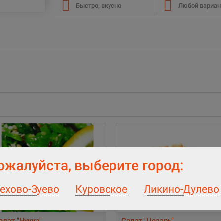
Быстро, вкусно
Любой вариан
ожалуйста, выберите город:
ехово-Зуево
Куровское
Ликино-Дулево
2
алат "Чукка"
Салат "Цезарь"