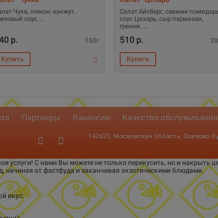
алат Чука, лимон, кунжут,
Салат Айсберг, свежие помидор
реховый соус.
соус Цезарь, сыр пармезан,
гренки.
40 р.
510 р.
150г
20
ата
Партнеры
Вакансии
Качество обслуживания
142620, Московская Область, Орехово-Зуе
ои услуги! С нами Вы можете не только перекусить, но и накрыть
д, начиная от фастфуда и заканчивая экзотическими блюдами.
й вкус: