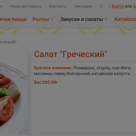
Войти
или
з
ии
Наши рестораны
Контакты
Закладки
ячая пицца
Роллы
Закуски и салаты
Китайск
еческий"
Салат "Греческий"
Краткое описание:
Помидоры, огурец, сыр Фета,
маслины, перец болгарский, китайская капуста. ...
Вес:
250.00г