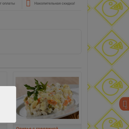
т оплаты
Накопительная скидка!
0
Оливье с говядиной