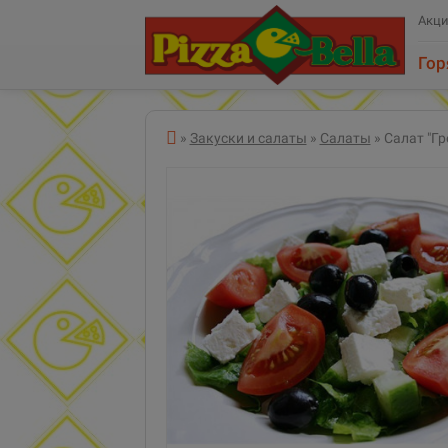
Акц
Гор
Все категории
»
Закуски и салаты
»
Салаты
» Салат "Гр