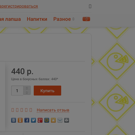
арегистрироваться
ая лапша
Напитки
Разное
Найти!
440 р.
Цена в бонусных баллах:
440*
Написать отзыв