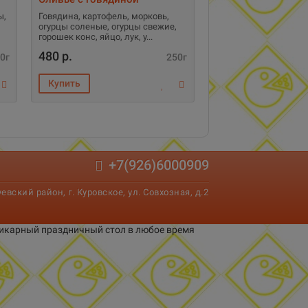
ы,
Говядина, картофель, морковь,
огурцы соленые, огурцы свежие,
горошек конс, яйцо, лук, у
480 р.
0г
250г
+7(926)6000909
вский район, г. Куровское, ул. Совхозная, д.2
 шикарный праздничный стол в любое время