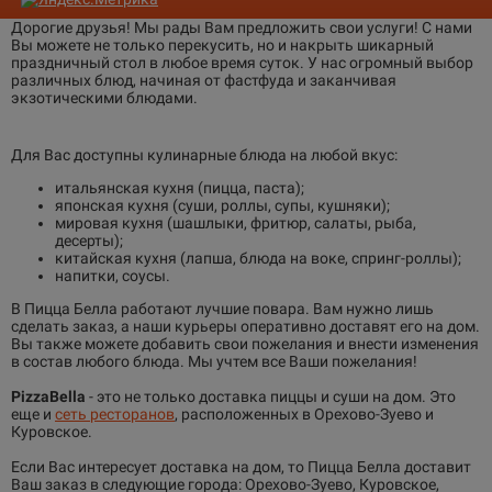
Дорогие друзья! Мы рады Вам предложить свои услуги! С нами
Вы можете не только перекусить, но и накрыть шикарный
праздничный стол в любое время суток. У нас огромный выбор
различных блюд, начиная от фастфуда и заканчивая
экзотическими блюдами.
Для Вас доступны кулинарные блюда на любой вкус:
итальянская кухня (пицца, паста);
японская кухня (суши, роллы, супы, кушняки);
мировая кухня (шашлыки, фритюр, салаты, рыба,
десерты);
китайская кухня (лапша, блюда на воке, спринг-роллы);
напитки, соусы.
В Пицца Белла работают лучшие повара. Вам нужно лишь
сделать заказ, а наши курьеры оперативно доставят его на дом.
Вы также можете добавить свои пожелания и внести изменения
в состав любого блюда. Мы учтем все Ваши пожелания!
PizzaBella
- это не только доставка пиццы и суши на дом. Это
еще и
сеть ресторанов
, расположенных в Орехово-Зуево и
Куровское.
Если Вас интересует доставка на дом, то Пицца Белла доставит
Ваш заказ в следующие города: Орехово-Зуево, Куровское,