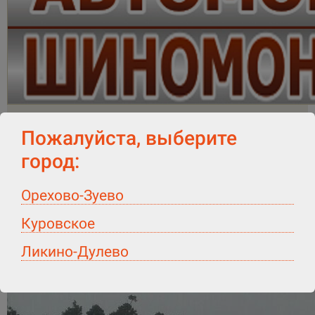
Пожалуйста, выберите
город:
Орехово-Зуево
Куровское
Ликино-Дулево