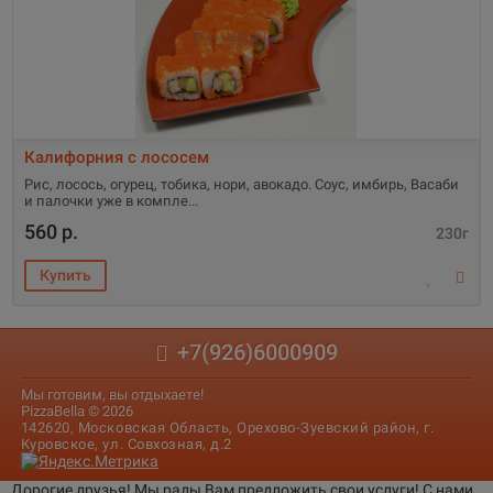
Калифорния с лососем
Рис, лосось, огурец, тобика, нори, авокадо. Соус, имбирь, Васаби
и палочки уже в компле
560 р.
230г
+7(926)6000909
Мы готовим, вы отдыхаете!
PizzaBella © 2026
142620, Московская Область, Орехово-Зуевский район, г.
Куровское, ул. Совхозная, д.2
Дорогие друзья! Мы рады Вам предложить свои услуги! С нами