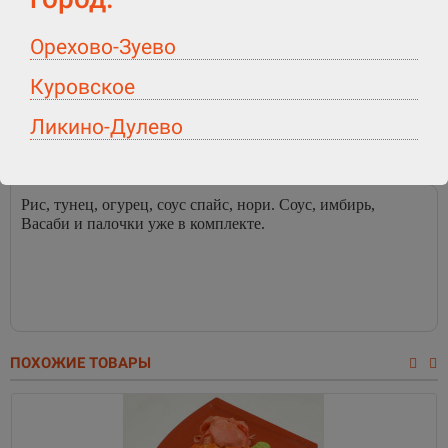
Написать отзыв
Орехово-Зуево
Куровское
Любой вариант
Накопительная
Быстро, вкусно
оплаты
скидка!
Ликино-Дулево
Описание
Характеристики
Отзывы (0)
Рис, тунец, огурец, соус спайс, нори. Соус, имбирь,
Васаби и палочки уже в комплекте.
ПОХОЖИЕ ТОВАРЫ