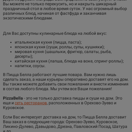
Вы можете не только перекусить, но и накрыть шикарный
праздничный стол в любое время суток. У нас огромный выбор
различных блюд, начиная от фастфуда и заканчивая
экзотическими блюдами.
Для Вас доступны кулинарные блюда на любой вкус:
итальянская кухня (пицца, паста);
японская кухня (суши, роллы, супы, кушняки);
мировая кухня (шашлыки, фритюр, салаты, рыба,
десерты);
китайская кухня (лапша, блюда на воке, спринг-роллы);
напитки, соусы.
В Пицца Белла работают лучшие повара. Вам нужно лишь
сделать заказ, а наши курьеры оперативно доставят его на дом.
Вы также можете добавить свои пожелания и внести изменения
в состав любого блюда. Мы учтем все Ваши пожелания!
PizzaBella
- это не только доставка пиццы и суши на дом. Это
еще и
сеть ресторанов
, расположенных в Орехово-Зуево и
Куровское.
Если Вас интересует доставка на дом, то Пицца Белла доставит
Ваш заказ в следующие города: Орехово-Зуево, Куровское,
Ликино-Дулево, Давыдово, Дрезна, Павловский Посад, Шатура
и др.