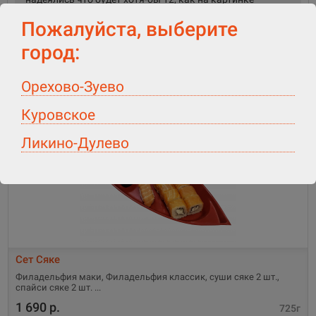
Пожалуйста, выберите
город:
Орехово-Зуево
РЕКОМЕНДУЕМ ПОСМОТРЕТЬ
Куровское
Ликино-Дулево
Сет Сяке
Филадельфия маки, Филадельфия классик, суши сяке 2 шт.,
спайси сяке 2 шт.
1 690 р.
725г