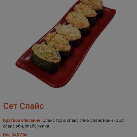
Сет Спайс
Краткое описание:
Спайс тори, спайс сяке, спайс кани - 2шт,
спайс эби, спайс чукка. ...
Вес:
345.00г