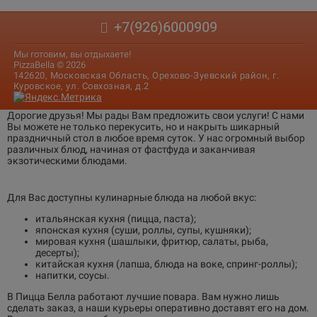
+7(926)6000909
Мы готовим, вы отдыхаете!
PizzaBella © 2026
142620, Московская Область, Орехово-Зуевский район, г.
Куровское, ул. Совхозная, д.2
Дорогие друзья! Мы рады Вам предложить свои услуги! С нами
Вы можете не только перекусить, но и накрыть шикарный
праздничный стол в любое время суток. У нас огромный выбор
различных блюд, начиная от фастфуда и заканчивая
экзотическими блюдами.
Для Вас доступны кулинарные блюда на любой вкус:
итальянская кухня (пицца, паста);
японская кухня (суши, роллы, супы, кушняки);
мировая кухня (шашлыки, фритюр, салаты, рыба,
десерты);
китайская кухня (лапша, блюда на воке, спринг-роллы);
напитки, соусы.
В Пицца Белла работают лучшие повара. Вам нужно лишь
сделать заказ, а наши курьеры оперативно доставят его на дом.