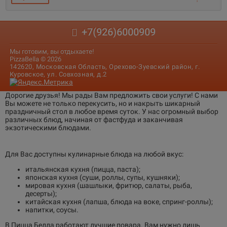
+7(926)6000909
Мы готовим, вы отдыхаете!
PizzaBella © 2026
142620, Московская Область, Орехово-Зуевский район, г.
Куровское, ул. Совхозная, д.2
Дорогие друзья! Мы рады Вам предложить свои услуги! С нами
Вы можете не только перекусить, но и накрыть шикарный
праздничный стол в любое время суток. У нас огромный выбор
различных блюд, начиная от фастфуда и заканчивая
экзотическими блюдами.
Для Вас доступны кулинарные блюда на любой вкус:
итальянская кухня (пицца, паста);
японская кухня (суши, роллы, супы, кушняки);
мировая кухня (шашлыки, фритюр, салаты, рыба,
десерты);
китайская кухня (лапша, блюда на воке, спринг-роллы);
напитки, соусы.
В Пицца Белла работают лучшие повара. Вам нужно лишь