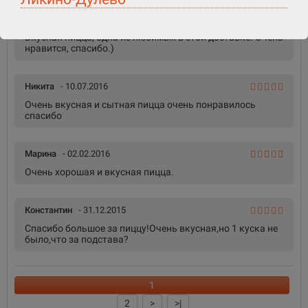
Ксения
- 26.07.2016
Вкусная пицца, одна из любимых в этой доставке. Очень
нравится, спасибо.)
Никита
- 10.07.2016
Очень вкусная и сытная пицца очень понравилось
спасибо
Марина
- 02.02.2016
Очень хорошая и вкусная пицца.
Константин
- 31.12.2015
Спасибо большое за пиццу!Очень вкусная,но 1 куска не
было,что за подстава?
1
2
>
>|