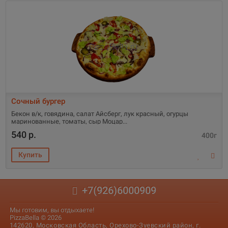
Сочный бургер
Бекон в/к, говядина, салат Айсберг, лук красный, огурцы
маринованные, томаты, сыр Моцар
540 р.
400г
+7(926)6000909
Мы готовим, вы отдыхаете!
PizzaBella © 2026
142620, Московская Область, Орехово-Зуевский район, г.