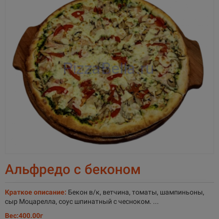
Альфредо с беконом
Краткое описание:
Бекон в/к, ветчина, томаты, шампиньоны,
сыр Моцарелла, соус шпинатный с чесноком. ...
Вес:
400.00г