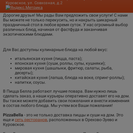
Куровское, ул. Совхозная, д.2
Дорогие друзья! Мы рады Вам предложить свои услуги! С нами
Вы можете не только перекусить, но и накрыть шикарный
праздничный стол в любое время суток. У нас огромный выбор
различных блюд, начиная от фастфуда и заканчивая
экзотическими блюдами.
Для Вас доступны кулинарные блюда на любой вкус:
итальянская кухня (пицца, паста);
японская кухня (суши, роллы, супы, кушняки);
мировая кухня (шашлыки, фритюр, салаты, рыба,
десерты);
китайская кухня (лапша, блюда на воке, спринг-роллы);
напитки, соусы.
В Пицца Белла работают лучшие повара. Вам нужно лишь
сделать заказ, а наши курьеры оперативно доставят его на дом.
Вы также можете добавить свои пожелания и внести изменения
в состав любого блюда. Мы учтем все Ваши пожелания!
PizzaBella
- это не только доставка пиццы и суши на дом. Это
еще и
сеть ресторанов
, расположенных в Орехово-Зуево и
Куровское.