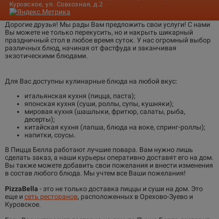
Куровское, ул. Совхозная, д.2
Дорогие друзья! Мы рады Вам предложить свои услуги! С нами
Вы можете не только перекусить, но и накрыть шикарный
праздничный стол в любое время суток. У нас огромный выбор
различных блюд, начиная от фастфуда и заканчивая
экзотическими блюдами.
Для Вас доступны кулинарные блюда на любой вкус:
итальянская кухня (пицца, паста);
японская кухня (суши, роллы, супы, кушняки);
мировая кухня (шашлыки, фритюр, салаты, рыба,
десерты);
китайская кухня (лапша, блюда на воке, спринг-роллы);
напитки, соусы.
В Пицца Белла работают лучшие повара. Вам нужно лишь
сделать заказ, а наши курьеры оперативно доставят его на дом.
Вы также можете добавить свои пожелания и внести изменения
в состав любого блюда. Мы учтем все Ваши пожелания!
PizzaBella
- это не только доставка пиццы и суши на дом. Это
еще и
сеть ресторанов
, расположенных в Орехово-Зуево и
Куровское.