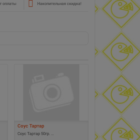
т оплаты
Накопительная скидка!
Соус Тартар
Соус Тартар 50гр.