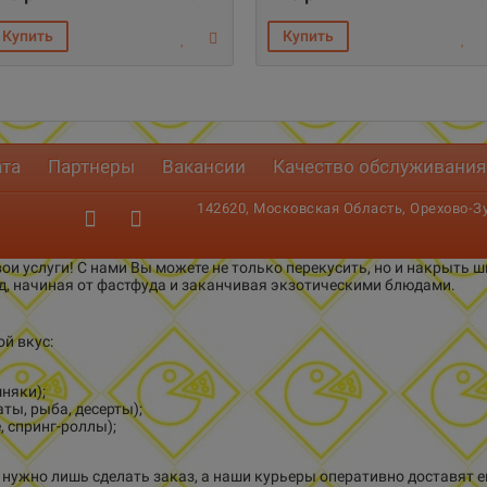
ата
Партнеры
Вакансии
Качество обслуживания
142620, Московская Область, Орехово-Зуе
ои услуги! С нами Вы можете не только перекусить, но и накрыть
д, начиная от фастфуда и заканчивая экзотическими блюдами.
й вкус:
няки);
ты, рыба, десерты);
, спринг-роллы);
нужно лишь сделать заказ, а наши курьеры оперативно доставят е