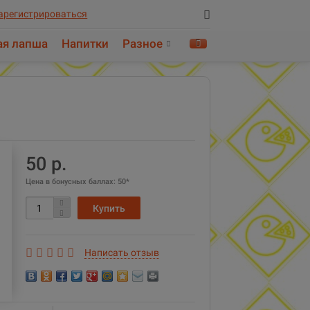
арегистрироваться
ая лапша
Напитки
Разное
Найти!
50 р.
Цена в бонусных баллах:
50*
Написать отзыв