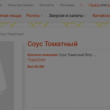
Войти
или
з
ии
Наши рестораны
Контакты
Закладки
ячая пицца
Роллы
Закуски и салаты
Китайск
Соус Томатный
Соус Томатный
Краткое описание:
Соус Томатный 50гр. ...
Подробнее
Вес:
50.00г