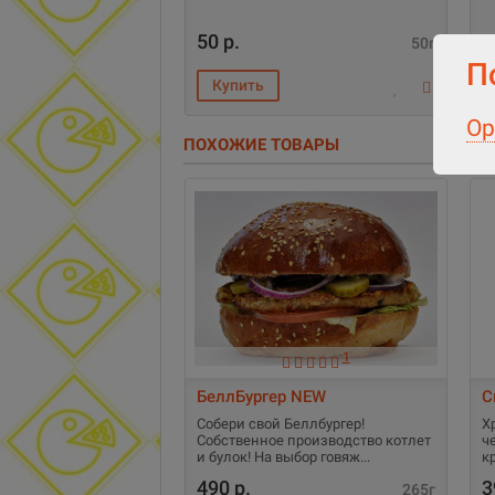
50 р.
5
50г
П
Ор
ПОХОЖИЕ ТОВАРЫ
1
БеллБургер NEW
С
Собери свой Беллбургер!
Х
Собственное производство котлет
ч
и булок! На выбор говяж
к
490 р.
3
265г