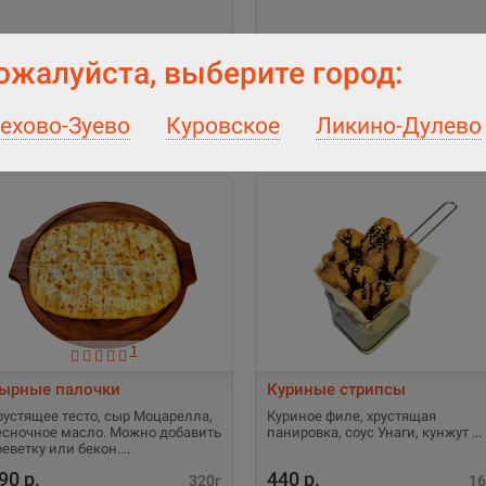
0 р.
70 р.
50г
5
ожалуйста, выберите город:
ехово-Зуево
Куровское
Ликино-Дулево
1
ырные палочки
Куриные стрипсы
рустящее тесто, сыр Моцарелла,
Куриное филе, хрустящая
есночное масло. Можно добавить
панировка, соус Унаги, кунжут
реветку или бекон.
90 р.
440 р.
320г
16