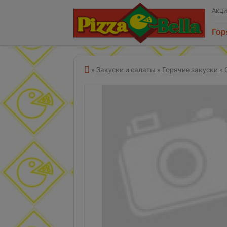
Акц
Гор
Все категории
»
Закуски и салаты
»
Горячие закуски
» 