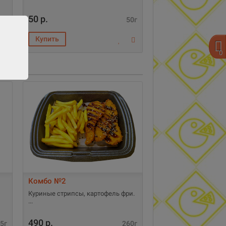
50 р.
0г
50г
0
Комбо №2
Куриные стрипсы, картофель фри.
490 р.
5г
260г