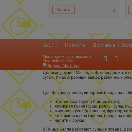
Акции
Новости
Доставка и Опл
Мы готовим, вы отдыхаете!
PizzaBella © 2026
Дорогие друзья! Мы рады Вам предложить св
суток. У нас огромный выбор различных блю
Для Вас доступны кулинарные блюда на любо
итальянская кухня (пицца, паста);
японская кухня (суши, роллы, супы, куш
мировая кухня (шашлыки, фритюр, сала
китайская кухня (лапша, блюда на воке
напитки, соусы.
В Пицца Белла работают лучшие повара. Вам 