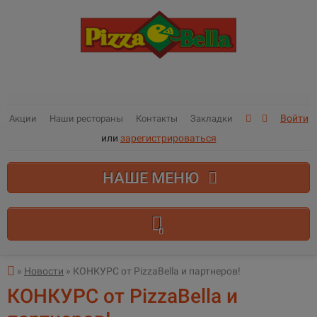
Войти
Акции
Наши рестораны
Контакты
Закладки
или
зарегистрироваться
НАШЕ МЕНЮ
0
В корзине пусто!
»
Новости
» КОНКУРС от PizzaBella и партнеров!
КОНКУРС от PizzaBella и