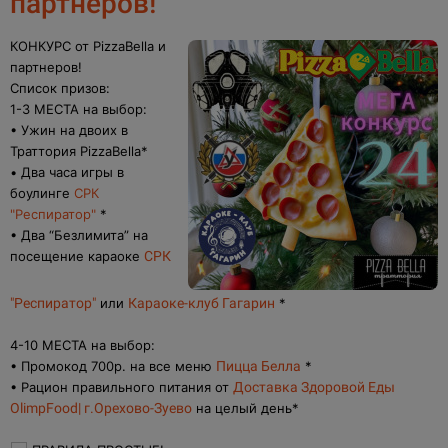
партнеров!
КОНКУРС от PizzaBella и
партнеров!
Список призов:
1-3 МЕСТА на выбор:
• Ужин на двоих в
Траттория PizzaBella*
• Два часа игры в
боулинге
СРК
"Респиратор"
*
• Два “Безлимита” на
посещение караоке
СРК
"Респиратор"
или
Караоке-клуб Гагарин
*
4-10 МЕСТА на выбор:
• Промокод 700р. на все меню
Пицца Белла
*
• Рацион правильного питания от
Доставка Здоровой Еды
OlimpFood| г.Орехово-Зуево
на целый день*