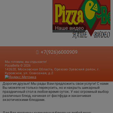
Наше видео
+7(926)6000909
Мы готовим, вы отдыхаете!
PizzaBella © 2026
142620, Московская Область, Орехово-Зуевский район, г.
Куровское, ул. Совхозная, д.2
Дорогие друзья! Мы рады Вам предложить свои услуги! С нами
Вы можете не только перекусить, но и накрыть шикарный
праздничный стол в любое время суток. У нас огромный выбор
различных блюд, начиная от фастфуда и заканчивая
экзотическими блюдами.
Для Вас доступны кулинарные блюда на любой вкус: