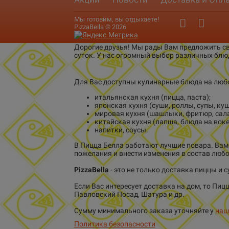
Мы готовим, вы отдыхаете!
PizzaBella © 2026
Дорогие друзья! Мы рады Вам предложить св
суток. У нас огромный выбор различных блю
Для Вас доступны кулинарные блюда на любо
итальянская кухня (пицца, паста);
японская кухня (суши, роллы, супы, куш
мировая кухня (шашлыки, фритюр, сала
китайская кухня (лапша, блюда на воке
напитки, соусы.
В Пицца Белла работают лучшие повара. Вам 
пожелания и внести изменения в состав люб
PizzaBella
- это не только доставка пиццы и с
Если Вас интересует доставка на дом, то Пи
Павловский Посад, Шатура и др.
Сумму минимального заказа уточняйте у
наш
Политика безопасности