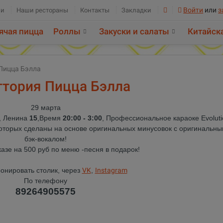
Войти
или
з
ии
Наши рестораны
Контакты
Закладки
ячая пицца
Роллы
Закуски и салаты
Китайск
 Пицца Бэлла
ттория Пицца Бэлла
29
марта
, Ленина
15
,Время
20:00 - 3:00
, Профессиональное караоке Evoluti
 которых сделаны на основе оригинальных минусовок с оригинальн
бэк-вокалом!
азе на 500 руб по меню -песня в подарок!
онировать столик, через
VK
,
Instagram
По телефону
89264905575