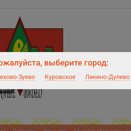
ожалуйста, выберите город:
ехово-Зуево
Куровское
Ликино-Дулево
идео
ата
Партнеры
Вакансии
Качество обслуживания