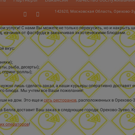
142620, Московская Область, Орехово-Зуе
ои услуги! С нами Вы можете не только перекусить, но и накрыть
д, начиная от фастфуда и заканчивая экзотическими блюдами.
й вкус:
няки);
ты, рыба, десерты);
, спринг-роллы);
нужно лишь сделать заказ, а наши курьеры оперативно доставят е
ого блюда. Мы учтем все Ваши пожелания!
уши на дом. Это еще и
сеть ресторанов
, расположенных в Орехово-З
цца Белла доставит Ваш заказ в следующие города: Орехово-Зуево, 
их операторов
!