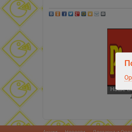
П
Ор
Наше в
Акции
Новости
Доставка и Опл