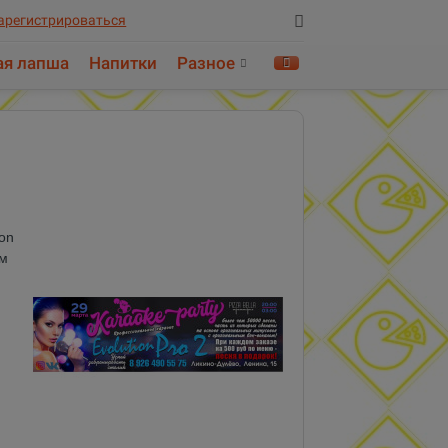
арегистрироваться
ая лапша
Напитки
Разное
Найти!
on
ым