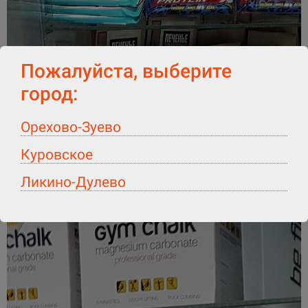
Пожалуйста, выберите
город:
Орехово-Зуево
Куровское
Ликино-Дулево