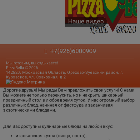
Наше видео
+7(926)6000909
Мы готовим, вы отдыхаете!
PizzaBella © 2026
142620, Московская Область, Орехово-Зуевский район, г.
Куровское, ул. Совхозная, д.2
Дорогие друзья! Мы рады Вам предложить свои услуги! С нами
Вы можете не только перекусить, но и накрыть шикарный
праздничный стол в любое время суток. У нас огромный выбор
различных блюд, начиная от фастфуда и заканчивая
экзотическими блюдами.
Для Вас доступны кулинарные блюда на любой вкус:
итальянская кухня (пицца, паста);